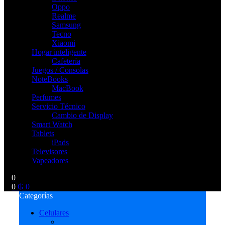
Oppo
Realme
Samsung
Tecno
Xiaomi
Hogar inteligente
Cafetería
Juegos / Consolas
NoteBooks
MacBook
Perfumes
Servicio Técnico
Cambio de Display
Smart Watch
Tablets
iPads
Televisores
Vapeadores
0
0
₲
0
Categorías
Celulares