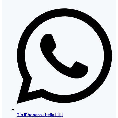
Tio iPhonero - Leila 🙅🏻‍♀️