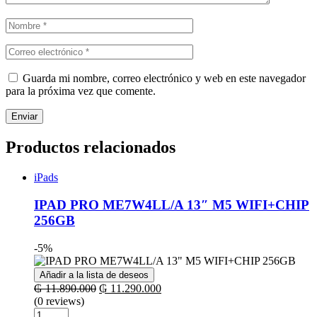
Guarda mi nombre, correo electrónico y web en este navegador
para la próxima vez que comente.
Productos relacionados
iPads
IPAD PRO ME7W4LL/A 13″ M5 WIFI+CHIP
256GB
-5%
Añadir a la lista de deseos
El
El
₲
11.890.000
₲
11.290.000
precio
precio
(0 reviews)
Cantidad
original
actual