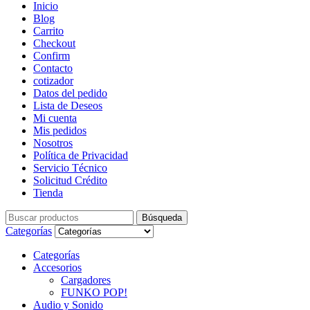
Inicio
Blog
Carrito
Checkout
Confirm
Contacto
cotizador
Datos del pedido
Lista de Deseos
Mi cuenta
Mis pedidos
Nosotros
Política de Privacidad
Servicio Técnico
Solicitud Crédito
Tienda
Búsqueda
Búsqueda
de:
Categorías
Categorías
Accesorios
Cargadores
FUNKO POP!
Audio y Sonido