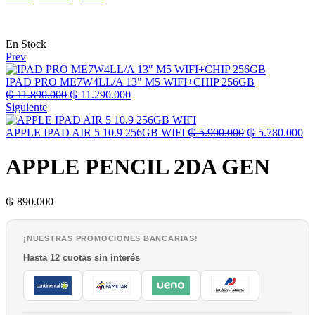
Disponibilidad:
En Stock
Prev
IPAD PRO ME7W4LL/A 13" M5 WIFI+CHIP 256GB
El
El
₲
11.890.000
₲
11.290.000
precio
precio
Siguiente
original
actual
era:
es:
El
El
APPLE IPAD AIR 5 10.9 256GB WIFI
₲
5.900.000
₲
5.780.000
₲ 11.890.000.
₲ 11.290.000.
precio
pr
original
ac
APPLE PENCIL 2DA GEN
era:
es:
₲ 5.900.000.
₲ 
₲
890.000
¡NUESTRAS PROMOCIONES BANCARIAS!
Hasta 12 cuotas sin interés