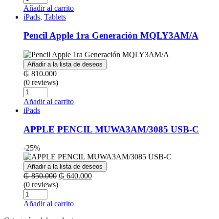
era:
es:
Añadir al carrito
₲ 11.890.000.
₲ 11.290.000.
iPads
,
Tablets
Pencil Apple 1ra Generación MQLY3AM/A
Añadir a la lista de deseos
₲
810.000
(0 reviews)
Cantidad
Añadir al carrito
iPads
APPLE PENCIL MUWA3AM/3085 USB-C
-25%
Añadir a la lista de deseos
El
El
₲
850.000
₲
640.000
precio
precio
(0 reviews)
Cantidad
original
actual
era:
es:
Añadir al carrito
₲ 850.000.
₲ 640.000.