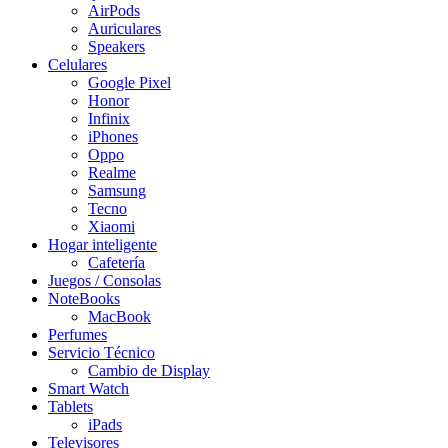
AirPods
Auriculares
Speakers
Celulares
Google Pixel
Honor
Infinix
iPhones
Oppo
Realme
Samsung
Tecno
Xiaomi
Hogar inteligente
Cafetería
Juegos / Consolas
NoteBooks
MacBook
Perfumes
Servicio Técnico
Cambio de Display
Smart Watch
Tablets
iPads
Televisores