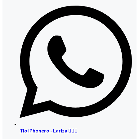
Tio iPhonero - Lariza 🙋🏻‍♀️