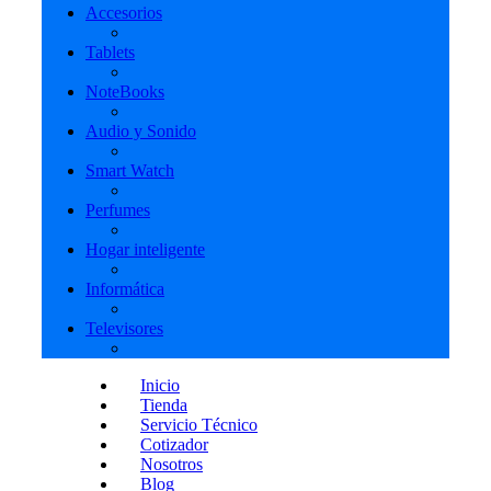
Accesorios
Tablets
NoteBooks
Audio y Sonido
Smart Watch
Perfumes
Hogar inteligente
Informática
Televisores
Inicio
Tienda
Servicio Técnico
Cotizador
Nosotros
Blog