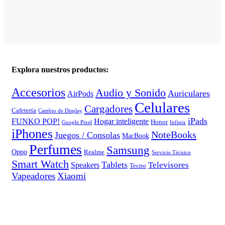
Explora nuestros productos:
Accesorios
Audio y Sonido
Auriculares
AirPods
Celulares
Cargadores
Cafetería
Cambio de Display
iPads
FUNKO POP!
Hogar inteligente
Honor
Google Pixel
Infinix
iPhones
NoteBooks
Juegos / Consolas
MacBook
Perfumes
Samsung
Oppo
Realme
Servicio Técnico
Smart Watch
Tablets
Televisores
Speakers
Tecno
Vapeadores
Xiaomi