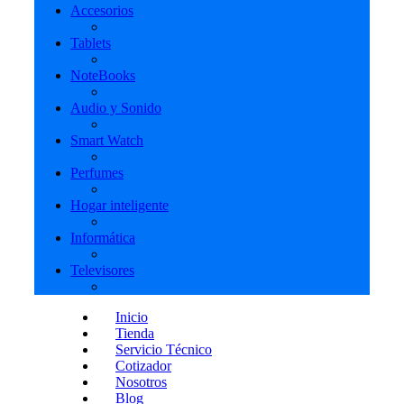
Accesorios
Tablets
NoteBooks
Audio y Sonido
Smart Watch
Perfumes
Hogar inteligente
Informática
Televisores
Inicio
Tienda
Servicio Técnico
Cotizador
Nosotros
Blog