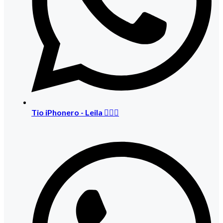
Tio iPhonero - Leila 🙅🏻‍♀️