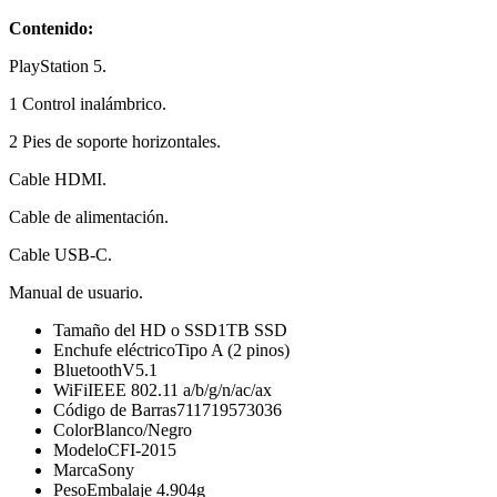
Contenido:
PlayStation 5.
1 Control inalámbrico.
2 Pies de soporte horizontales.
Cable HDMI.
Cable de alimentación.
Cable USB-C.
Manual de usuario.
Tamaño del HD o SSD
1TB SSD
Enchufe eléctrico
Tipo A (2 pinos)
Bluetooth
V5.1
WiFi
IEEE 802.11 a/b/g/n/ac/ax
Código de Barras
711719573036
Color
Blanco/Negro
Modelo
CFI-2015
Marca
Sony
Peso
Embalaje 4.904g