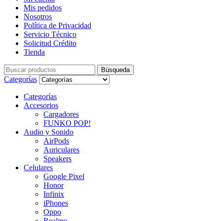
Mis pedidos
Nosotros
Política de Privacidad
Servicio Técnico
Solicitud Crédito
Tienda
Búsqueda
Búsqueda
de:
Categorías
Categorías
Accesorios
Cargadores
FUNKO POP!
Audio y Sonido
AirPods
Auriculares
Speakers
Celulares
Google Pixel
Honor
Infinix
iPhones
Oppo
Realme