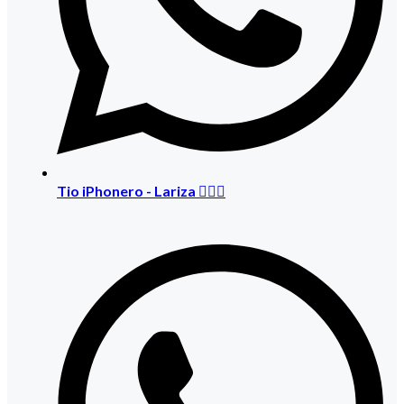
Tio iPhonero - Lariza 🙋🏻‍♀️