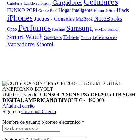
Celulares
Cargadores
Cafetería
Cambio de Display
iPads
FUNKO POP!
Hogar inteligente
Honor
Google Pixel
Infinix
iPhones
NoteBooks
Juegos / Consolas
MacBook
Perfumes
Samsung
Oppo
Realme
Servicio Técnico
Smart Watch
Tablets
Televisores
Speakers
Tecno
Vapeadores
Xiaomi
Usted está viendo:
CONSOLA SONY PS5 CFI-2015 1TB SLIM
DIGITAL AMERICANO BIVOLT
₲
4.490.000
Añadir al carrito
Signo en
Crear una Cuenta
Nombre de usuario o correo electrónico
*
Contraseña
*