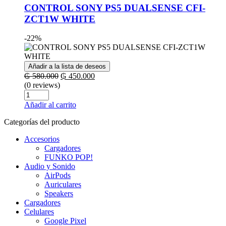
CONTROL SONY PS5 DUALSENSE CFI-
ZCT1W WHITE
-22%
Añadir a la lista de deseos
El
El
₲
580.000
₲
450.000
precio
precio
(0 reviews)
Cantidad
original
actual
era:
es:
Añadir al carrito
₲ 580.000.
₲ 450.000.
Categorías del producto
Accesorios
Cargadores
FUNKO POP!
Audio y Sonido
AirPods
Auriculares
Speakers
Cargadores
Celulares
Google Pixel