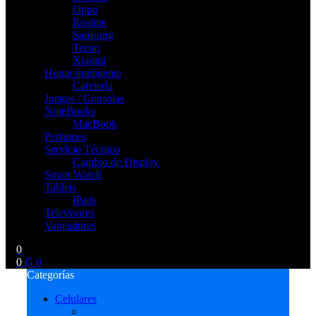
Oppo
Realme
Samsung
Tecno
Xiaomi
Hogar inteligente
Cafetería
Juegos / Consolas
NoteBooks
MacBook
Perfumes
Servicio Técnico
Cambio de Display
Smart Watch
Tablets
iPads
Televisores
Vapeadores
0
0
₲
0
Categorías
Celulares