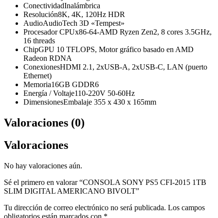
Conectividad
Inalámbrica
Resolución
8K, 4K, 120Hz HDR
Audio
AudioTech 3D «Tempest»
Procesador CPU
x86-64-AMD Ryzen Zen2, 8 cores 3.5GHz,
16 threads
Chip
GPU 10 TFLOPS, Motor gráfico basado en AMD
Radeon RDNA
Conexiones
HDMI 2.1, 2xUSB-A, 2xUSB-C, LAN (puerto
Ethernet)
Memoria
16GB GDDR6
Energía / Voltaje
110-220V 50-60Hz
Dimensiones
Embalaje 355 x 430 x 165mm
Valoraciones (0)
Valoraciones
No hay valoraciones aún.
Sé el primero en valorar “CONSOLA SONY PS5 CFI-2015 1TB
SLIM DIGITAL AMERICANO BIVOLT”
Tu dirección de correo electrónico no será publicada.
Los campos
obligatorios están marcados con
*