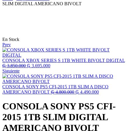
SLIM DIGITAL AMERICANO BIVOLT
Disponibilidad:
En Stock
Prev
CONSOLA XBOX SERIES S 1TB WHITE BIVOLT DIGITAL
El
El
₲
3.850.000
₲
3.695.000
precio
precio
Siguiente
original
actual
era:
es:
₲ 3.850.000.
₲ 3.695.000.
CONSOLA SONY PS5 CFI-2015 1TB SLIM A DISCO
El
El
AMERICANO BIVOLT
₲
4.800.000
₲
4.490.000
precio
precio
original
actual
CONSOLA SONY PS5 CFI-
era:
es:
₲ 4.800.000.
₲ 4.490.000.
2015 1TB SLIM DIGITAL
AMERICANO BIVOLT