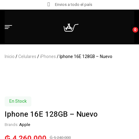
Envios a todo el país
0
Inicio
/
Celulares
/
iPhones
/ Iphone 16E 128GB – Nuevo
En Stock
Iphone 16E 128GB – Nuevo
Brands:
Apple
₲
4.260.000
₲
5.240.000