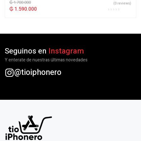
₲
1.700.000
(0 reviews)
₲
1.590.000
Seguinos en
Instagram
Y enterate de nuestras últimas novedades
@tioiphonero