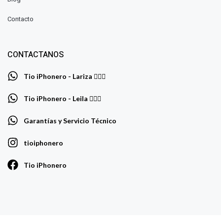
Contacto
CONTACTANOS
Tio iPhonero - Lariza 🙋🏻‍♀️
Tio iPhonero - Leila 🙅🏻‍♀️
Garantías y Servicio Técnico
tioiphonero
Tio iPhonero