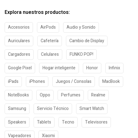
Explora nuestros productos:
Accesorios
AirPods
Audio y Sonido
Auriculares
Cafetería
Cambio de Display
Cargadores
Celulares
FUNKO POP!
Google Pixel
Hogar inteligente
Honor
Infinix
iPads
iPhones
Juegos / Consolas
MacBook
NoteBooks
Oppo
Perfumes
Realme
Samsung
Servicio Técnico
Smart Watch
Speakers
Tablets
Tecno
Televisores
Vapeadores
Xiaomi