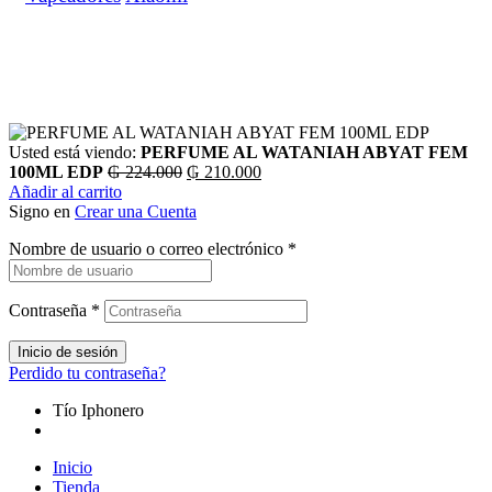
Usted está viendo:
PERFUME AL WATANIAH ABYAT FEM
El
El
100ML EDP
₲
224.000
₲
210.000
precio
precio
Añadir al carrito
original
actual
Signo en
Crear una Cuenta
era:
es:
Nombre de usuario o correo electrónico
*
₲ 224.000.
₲ 210.000.
Contraseña
*
Inicio de sesión
Perdido tu contraseña?
Tío Iphonero
Inicio
Tienda