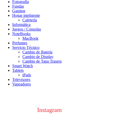
Fotografía
Fundas
Gaming
Hogar inteligente
Cafetería
Informática
Juegos / Consolas
NoteBooks
MacBook
Perfumes
Servicio Técnico
Cambio de Batería
Cambio de Display
Cambio de Tapa Trasera
Smart Watch
Tablets
iPads
Televisores
Vapeadores
Seguinos en
Instagram