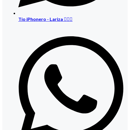
Tio iPhonero - Lariza 🙋🏻‍♀️