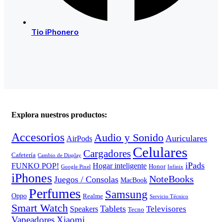
Tio iPhonero
Explora nuestros productos:
Accesorios
Audio y Sonido
Auriculares
AirPods
Celulares
Cargadores
Cafetería
Cambio de Display
iPads
FUNKO POP!
Hogar inteligente
Honor
Google Pixel
Infinix
iPhones
NoteBooks
Juegos / Consolas
MacBook
Perfumes
Samsung
Oppo
Realme
Servicio Técnico
Smart Watch
Tablets
Televisores
Speakers
Tecno
Vapeadores
Xiaomi