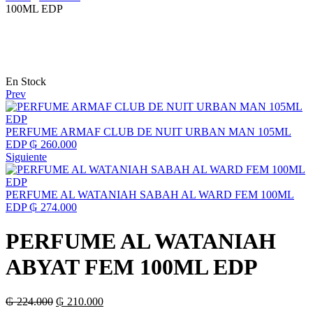
100ML EDP
Disponibilidad:
En Stock
Prev
PERFUME ARMAF CLUB DE NUIT URBAN MAN 105ML
EDP
₲
260.000
Siguiente
PERFUME AL WATANIAH SABAH AL WARD FEM 100ML
EDP
₲
274.000
PERFUME AL WATANIAH
ABYAT FEM 100ML EDP
El
El
₲
224.000
₲
210.000