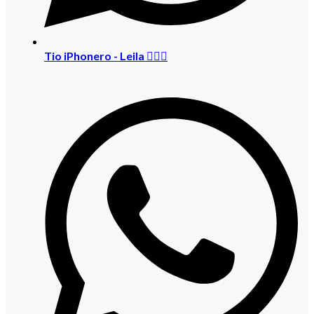
Tio iPhonero - Leila 🙅🏻‍♀️