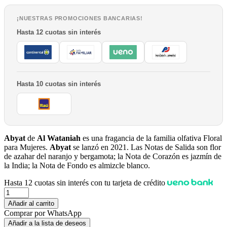
precio
precio
original
actual
era:
es:
¡NUESTRAS PROMOCIONES BANCARIAS!
₲ 224.000.
₲ 210.000.
Hasta 12 cuotas sin interés
Hasta 10 cuotas sin interés
Abyat
de
Al Wataniah
es una fragancia de la familia olfativa Floral
para Mujeres.
Abyat
se lanzó en 2021. Las Notas de Salida son flor
de azahar del naranjo y bergamota; la Nota de Corazón es jazmín de
la India; la Nota de Fondo es almizcle blanco.
Hasta 12 cuotas sin interés con tu tarjeta de crédito
Cantidad
Añadir al carrito
Comprar por WhatsApp
Añadir a la lista de deseos