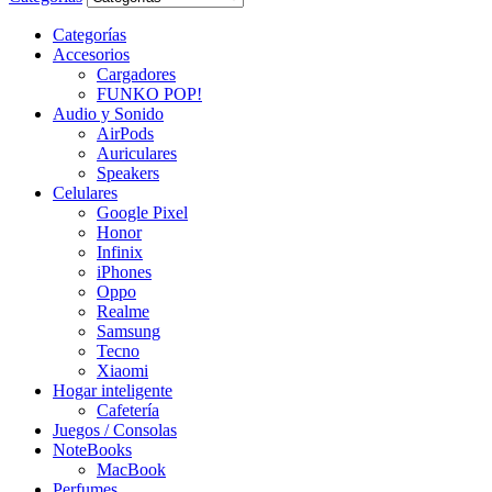
Categorías
Accesorios
Cargadores
FUNKO POP!
Audio y Sonido
AirPods
Auriculares
Speakers
Celulares
Google Pixel
Honor
Infinix
iPhones
Oppo
Realme
Samsung
Tecno
Xiaomi
Hogar inteligente
Cafetería
Juegos / Consolas
NoteBooks
MacBook
Perfumes