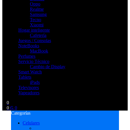
Oppo
Realme
Samsung
Tecno
Xiaomi
Hogar inteligente
Cafetería
Juegos / Consolas
NoteBooks
MacBook
Perfumes
Servicio Técnico
Cambio de Display
Smart Watch
Tablets
iPads
Televisores
Vapeadores
0
0
₲
0
Categorías
Celulares