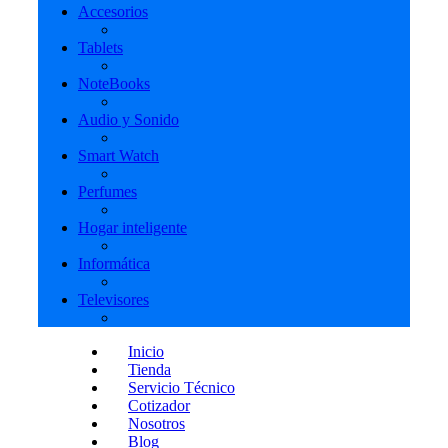
Accesorios
Tablets
NoteBooks
Audio y Sonido
Smart Watch
Perfumes
Hogar inteligente
Informática
Televisores
Inicio
Tienda
Servicio Técnico
Cotizador
Nosotros
Blog