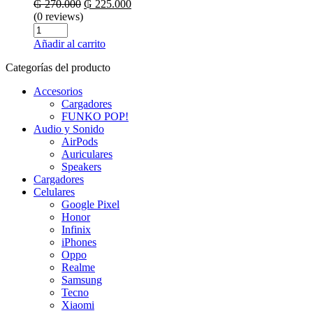
El
El
₲
270.000
₲
225.000
precio
precio
(0 reviews)
Cantidad
original
actual
era:
es:
Añadir al carrito
₲ 270.000.
₲ 225.000.
Categorías del producto
Accesorios
Cargadores
FUNKO POP!
Audio y Sonido
AirPods
Auriculares
Speakers
Cargadores
Celulares
Google Pixel
Honor
Infinix
iPhones
Oppo
Realme
Samsung
Tecno
Xiaomi