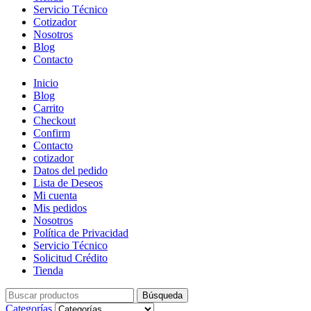
Servicio Técnico
Cotizador
Nosotros
Blog
Contacto
Inicio
Blog
Carrito
Checkout
Confirm
Contacto
cotizador
Datos del pedido
Lista de Deseos
Mi cuenta
Mis pedidos
Nosotros
Política de Privacidad
Servicio Técnico
Solicitud Crédito
Tienda
Búsqueda
Búsqueda
de:
Categorías