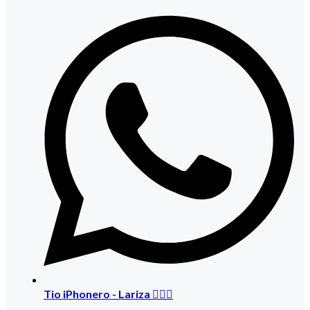
Tio iPhonero - Lariza 🙋🏻‍♀️