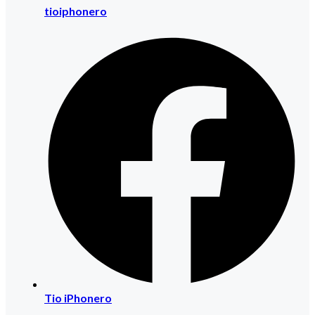
tioiphonero
Tio iPhonero