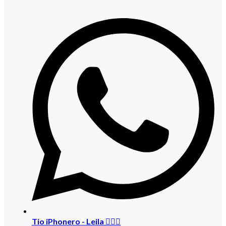
Tio iPhonero - Leila 🙅🏻‍♀️