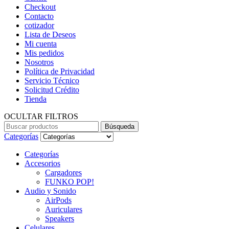
Checkout
Contacto
cotizador
Lista de Deseos
Mi cuenta
Mis pedidos
Nosotros
Política de Privacidad
Servicio Técnico
Solicitud Crédito
Tienda
OCULTAR FILTROS
Búsqueda
Búsqueda
de:
Categorías
Categorías
Accesorios
Cargadores
FUNKO POP!
Audio y Sonido
AirPods
Auriculares
Speakers
Celulares