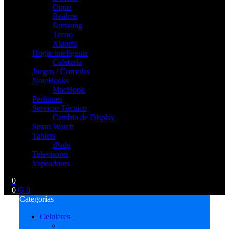
Oppo
Realme
Samsung
Tecno
Xiaomi
Hogar inteligente
Cafetería
Juegos / Consolas
NoteBooks
MacBook
Perfumes
Servicio Técnico
Cambio de Display
Smart Watch
Tablets
iPads
Televisores
Vapeadores
0
0
₲
0
Categorías
Celulares