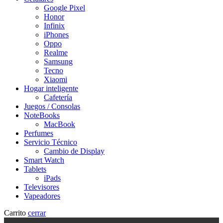
Google Pixel
Honor
Infinix
iPhones
Oppo
Realme
Samsung
Tecno
Xiaomi
Hogar inteligente
Cafetería
Juegos / Consolas
NoteBooks
MacBook
Perfumes
Servicio Técnico
Cambio de Display
Smart Watch
Tablets
iPads
Televisores
Vapeadores
Carrito
cerrar