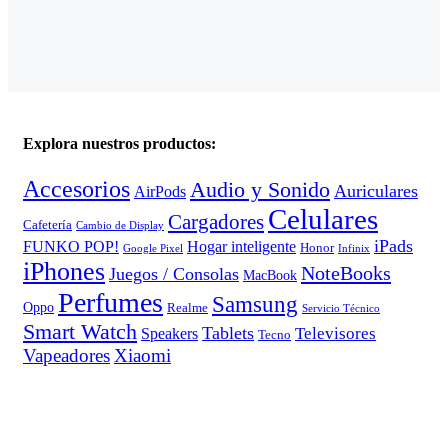
Explora nuestros productos:
Accesorios
Audio y Sonido
Auriculares
AirPods
Celulares
Cargadores
Cafetería
Cambio de Display
iPads
FUNKO POP!
Hogar inteligente
Honor
Google Pixel
Infinix
iPhones
NoteBooks
Juegos / Consolas
MacBook
Perfumes
Samsung
Oppo
Realme
Servicio Técnico
Smart Watch
Tablets
Televisores
Speakers
Tecno
Vapeadores
Xiaomi