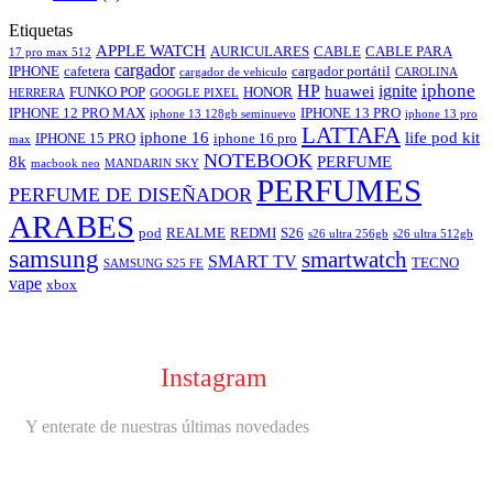
Etiquetas
APPLE WATCH
AURICULARES
CABLE
CABLE PARA
17 pro max 512
cargador
IPHONE
cafetera
cargador portátil
cargador de vehiculo
CAROLINA
iphone
HP
ignite
huawei
FUNKO POP
HONOR
HERRERA
GOOGLE PIXEL
IPHONE 12 PRO MAX
IPHONE 13 PRO
iphone 13 128gb seminuevo
iphone 13 pro
LATTAFA
iphone 16
life pod kit
IPHONE 15 PRO
iphone 16 pro
max
NOTEBOOK
8k
PERFUME
macbook neo
MANDARIN SKY
PERFUMES
PERFUME DE DISEÑADOR
ARABES
pod
REALME
REDMI
S26
s26 ultra 256gb
s26 ultra 512gb
samsung
smartwatch
SMART TV
TECNO
SAMSUNG S25 FE
vape
xbox
Seguinos en
Instagram
Y enterate de nuestras últimas novedades