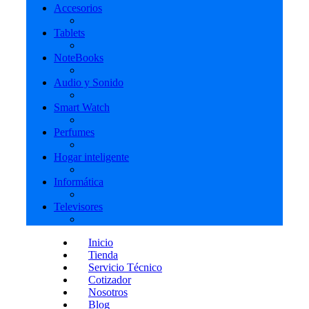
Accesorios
Tablets
NoteBooks
Audio y Sonido
Smart Watch
Perfumes
Hogar inteligente
Informática
Televisores
Inicio
Tienda
Servicio Técnico
Cotizador
Nosotros
Blog