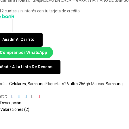
Cámara frontal:
12MpNUEVO EN CAJA – GARANTIA 1 AÑO DE SAMS
12 cuotas sin interés con tu tarjeta de crédito
Añadir Al Carrito
Comprar por WhatsApp
Añadir A La Lista De Deseos
rías:
Celulares
,
Samsung
Etiqueta:
s26 ultra 256gb
Marcas:
Samsung
Facebook
Twitter
Linkedin
Google+
Pinterest
tir:
Descripción
Valoraciones (2)