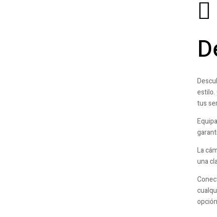
D
Descub
estilo
tus se
Equipa
garant
La cám
una cl
Conect
cualqu
opción