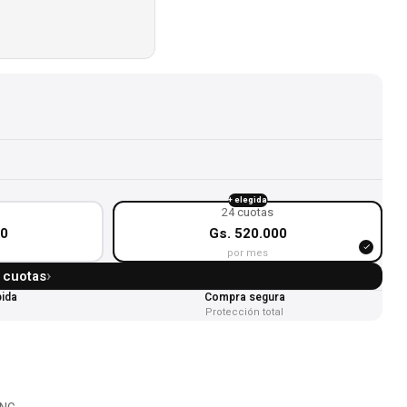
+ elegida
24 cuotas
00
Gs. 520.000
por mes
›
4 cuotas
pida
Compra segura
Protección total