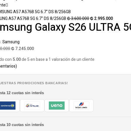
nte
NG A57 A576B 5G 6.7" DS 8/256GB
₲
3.600.000
₲
2.995.000
msung Galaxy S26 ULTRA 5
s:
Samsung
0.000
₲
7.245.000
ado con
5.00
de 5 en base a
1
valoración de un cliente
entarios)
UESTRAS PROMOCIONES BANCARIAS!
sta 12 cuotas sin interés
sta 10 cuotas sin interés