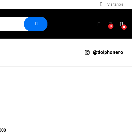
Visitanos
0
0
@tioiphonero
000