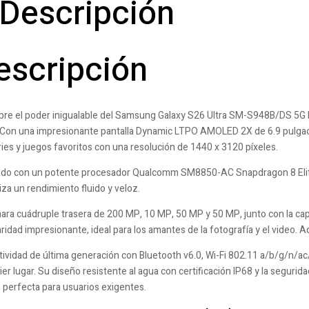
Descripción
escripción
re el poder inigualable del Samsung Galaxy S26 Ultra SM-S948B/DS 5G 
. Con una impresionante pantalla Dynamic LTPO AMOLED 2X de 6.9 pulgadas,
ries y juegos favoritos con una resolución de 1440 x 3120 píxeles.
do con un potente procesador Qualcomm SM8850-AC Snapdragon 8 Elite 
iza un rendimiento fluido y veloz.
ara cuádruple trasera de 200 MP, 10 MP, 50 MP y 50 MP, junto con la ca
aridad impresionante, ideal para los amantes de la fotografía y el video
ividad de última generación con Bluetooth v6.0, Wi-Fi 802.11 a/b/g/n/a
ier lugar. Su diseño resistente al agua con certificación IP68 y la seguri
 perfecta para usuarios exigentes.