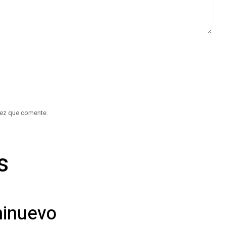
vez que comente.
s
minuevo