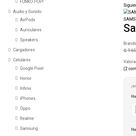
FUNKO POP!
Siguie
Audio y Sonido
SAMSU
AirPods
Sa
Auriculares
Speakers
Brand
Cargadores
₲
9.65
Celulares
Valor
Google Pixel
(
2
com
Honor
¡N
Infinix
Ha
iPhones
Oppo
Realme
Samsung
Ha