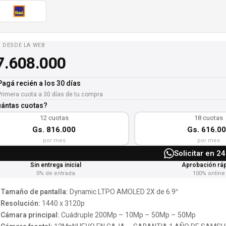
O DESDE LA WEB
.608.000
Pagá recién a los 30 días
Primera cuota a 30 días de tu compra
uántas cuotas?
12 cuotas
18 cuotas
Gs. 816.000
Gs. 616.0
por mes
por mes
Solicitar en 2
Sin entrega inicial
Aprobación rá
0% de entrada
100% online
Tamaño de pantalla:
Dynamic LTPO AMOLED 2X de 6.9″
Resolución:
1440 x 3120p
Cámara principal:
Cuádruple 200Mp – 10Mp – 50Mp – 50Mp