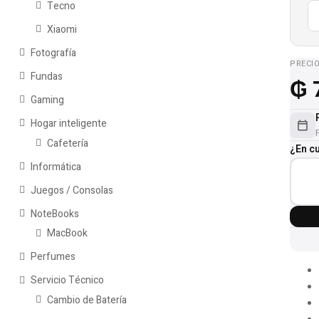
Tecno
Xiaomi
Fotografía
PRECI
Fundas
₲
7
Gaming
Hogar inteligente
Cafetería
¿En c
Informática
Juegos / Consolas
NoteBooks
MacBook
Perfumes
Servicio Técnico
Cambio de Batería