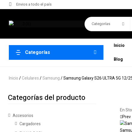
Envios a todo el país
Categorías
Inicio
Categorías
Blog
Inicio
/
Celulares
/
Samsung
/ Samsung Galaxy S26 ULTRA 5G 12/2
Categorías del producto
En St
Accesorios
Prev
Cargadores
Samsu